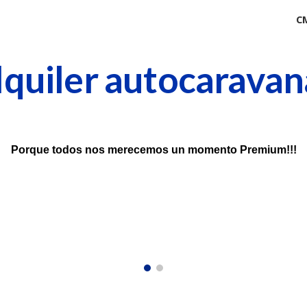
C
ip to main content
Skip to navigat
lquiler autocaravan
Porque todos nos merecemos 
un
 m
o
mento Premium!!!